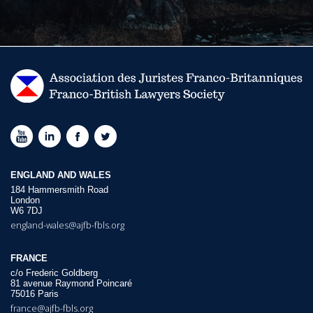
ENGLAND AND WALES
184 Hammersmith Road
London
W6 7DJ
england-wales@ajfb-fbls.org
FRANCE
c/o Frederic Goldberg
81 avenue Raymond Poincaré
75016 Paris
france@ajfb-fbls.org