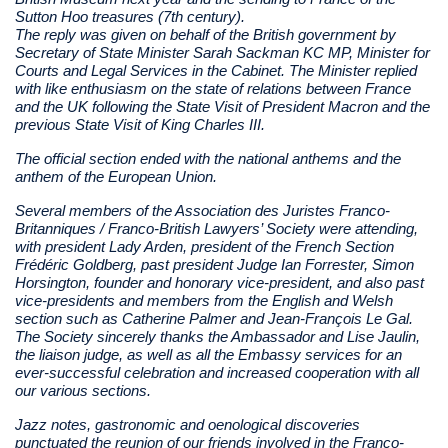
Sutton Hoo treasures (7th century).
The reply was given on behalf of the British government by
Secretary of State Minister Sarah Sackman KC MP, Minister for
Courts and Legal Services in the Cabinet. The Minister replied
with like enthusiasm on the state of relations between France
and the UK following the State Visit of President Macron and the
previous State Visit of King Charles III.
The official section ended with the national anthems and the
anthem of the European Union.
Several members of the Association des Juristes Franco-
Britanniques / Franco-British Lawyers’ Society were attending,
with president Lady Arden, president of the French Section
Frédéric Goldberg, past president Judge Ian Forrester, Simon
Horsington, founder and honorary vice-president, and also past
vice-presidents and members from the English and Welsh
section such as Catherine Palmer and Jean-François Le Gal.
The Society
sincerely thanks the Ambassador and Lise Jaulin,
the liaison judge, as well as all the Embassy services for an
ever-successful celebration and increased cooperation with all
our various sections.
Jazz notes, gastronomic and oenological discoveries
punctuated the reunion of our friends involved in the Franco-