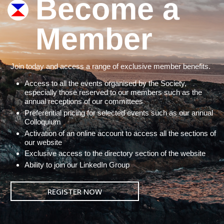
Become a
Member
Join today and access a range of exclusive member benefits.
Access to all the events organised by the Society,
especially those reserved to our members such as the
annual receptions of our committees
Preferential pricing for selected events such as our annual
Colloquium
Activation of an online account to access all the sections of
our website
Exclusive access to the directory section of the website
Ability to join our LinkedIn Group
REGISTER NOW