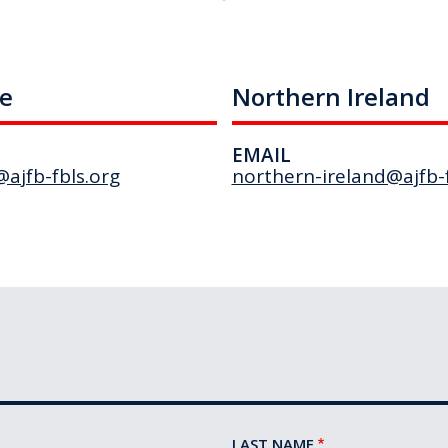
ce
Northern Ireland
EMAIL
ajfb-fbls.org
northern-ireland@ajfb-f
LAST NAME