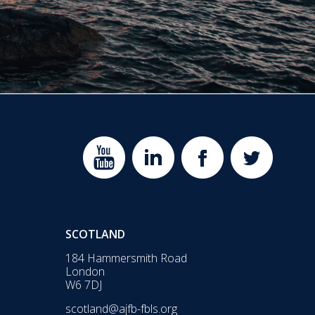
SCOTLAND
184 Hammersmith Road
London
W6 7DJ
scotland@ajfb-fbls.org