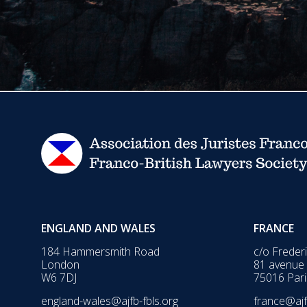
ENGLAND AND WALES
FRANCE
184 Hammersmith Road
c/o Freder
London
81 avenue
W6 7DJ
75016 Pari
england-wales@ajfb-fbls.org
france@ajf