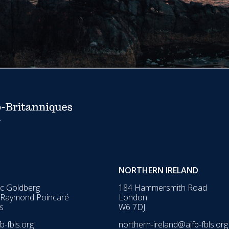
NORTHERN IRELAND
ic Goldberg
184 Hammersmith Road
 Raymond Poincaré
London
s
W6 7DJ
b-fbls.org
northern-ireland@ajfb-fbls.org