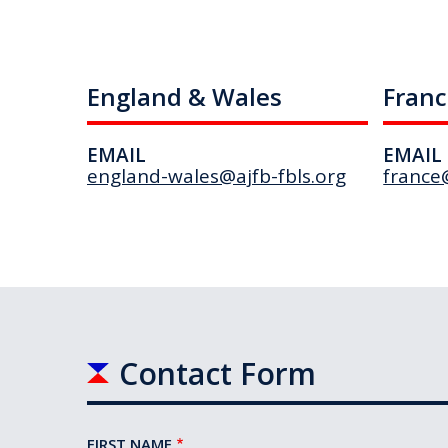
England & Wales
Fran
EMAIL
EMAIL
england-wales@ajfb-fbls.org
france@
Contact Form
FIRST NAME