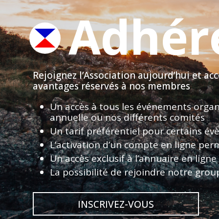
Adhére
Rejoignez l’Association aujourd’hui et a
avantages réservés à nos membres
Un accès à tous les événements organi
annuelle ou nos différents comités
Un tarif préférentiel pour certains 
L’activation d’un compte en ligne perm
Un accès exclusif à l’annuaire en ligne
La possibilité de rejoindre notre grou
INSCRIVEZ-VOUS