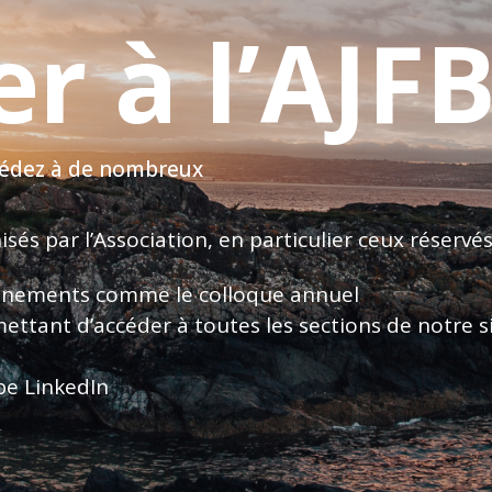
r à l’AJF
ccédez à de nombreux
sés par l’Association, en particulier ceux réser
évènements comme le colloque annuel
ettant d’accéder à toutes les sections de notre s
pe LinkedIn