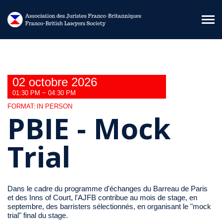
Aller au contenu principal
02 octobre 2026
01:30 PM ~ 04:30 PM
FORMAT:
IN PERSON
PBIE - Mock
Trial
Dans le cadre du programme d'échanges du Barreau de Paris
et des Inns of Court, l'AJFB contribue au mois de stage, en
septembre, des barristers sélectionnés, en organisant le "mock
trial" final du stage.