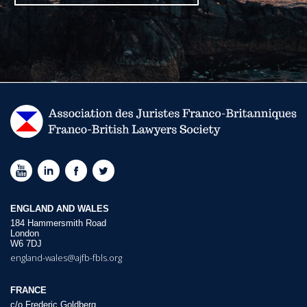
ENGLAND AND WALES
184 Hammersmith Road
London
W6 7DJ
england-wales@ajfb-fbls.org
FRANCE
c/o Frederic Goldberg