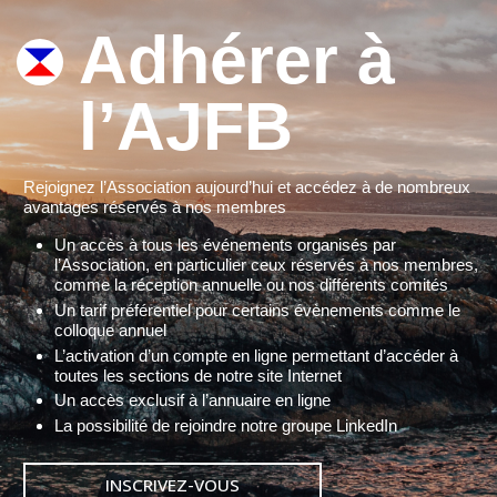
Adhérer à
l’AJFB
Rejoignez l’Association aujourd’hui et accédez à de nombreux
avantages réservés à nos membres
Un accès à tous les événements organisés par
l’Association, en particulier ceux réservés à nos membres,
comme la réception annuelle ou nos différents comités
Un tarif préférentiel pour certains évènements comme le
colloque annuel
L’activation d’un compte en ligne permettant d’accéder à
toutes les sections de notre site Internet
Un accès exclusif à l’annuaire en ligne
La possibilité de rejoindre notre groupe LinkedIn
INSCRIVEZ-VOUS