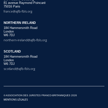
81 avenue Raymond Poincaré
75016 Paris
france@ajfb-fbls.org
NORTHERN IRELAND
184 Hammersmith Road
London
W6 7DJ
northern-ireland@ajfb-fbls.org
SCOTLAND
184 Hammersmith Road
London
W6 7DJ
scotland@ajfb-fbls.org
© ASSOCIATION DES JURISTES FRANCO-BRITANNIQUES 2026
MENTIONS LÉGALES